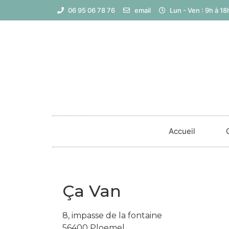
Cookies management panel
06 95 06 78 76
email
Lun - Ven : 9h à 1
Accueil
Ça Van
8, impasse de la fontaine
56400 Ploemel